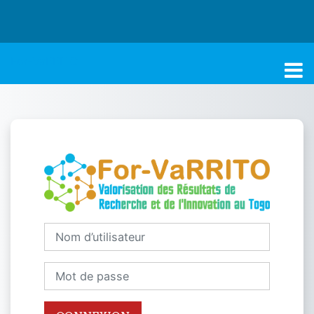
Passer au contenu principal
For-VaRRITO
Connexion à For
Nom d’utilisateur
Mot de passe